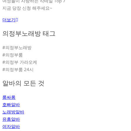
여성들이 사랑하는 칵테일 Top 7
지금 당장 신청 해주세요~
더보기
의정부노래방 태그
#의정부노래방
#의정부룸
#의정부 가라오케
#의정부룸 24시
알바의 모든 것
룸싸롱
호빠알바
노래방알바
유흥알바
여자알바