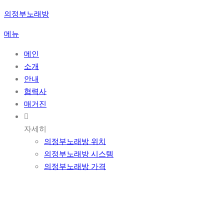
콘
의정부노래방
텐
메뉴
츠
로
메인
바
소개
로
안내
가
협력사
기
매거진
자세히
의정부노래방 위치
의정부노래방 시스템
의정부노래방 가격