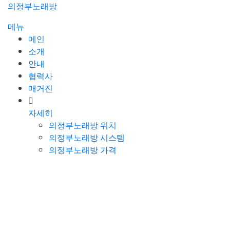
콘
의정부노래방
텐
메뉴
츠
메인
로
소개
바
안내
로
협력사
가
매거진
기
자세히
의정부노래방 위치
의정부노래방 시스템
의정부노래방 가격