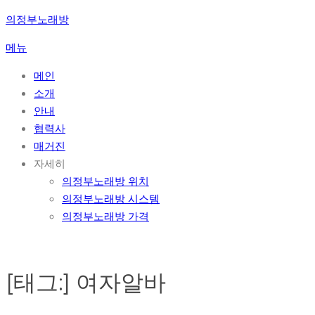
콘
의정부노래방
텐
메뉴
츠
로
메인
바
소개
로
안내
가
협력사
기
매거진
자세히
의정부노래방 위치
의정부노래방 시스템
의정부노래방 가격
[태그:]
여자알바